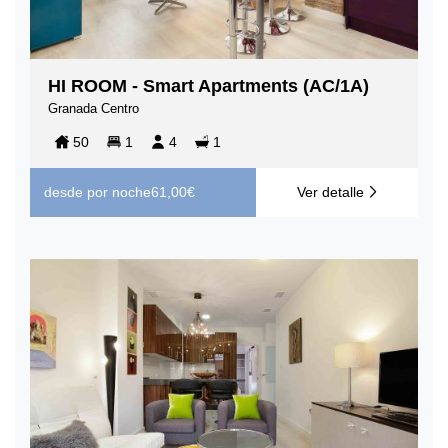
HI ROOM - Smart Apartments (AC/1A)
Granada Centro
50
1
4
1
desde
por noche
61,00€
Ver detalle