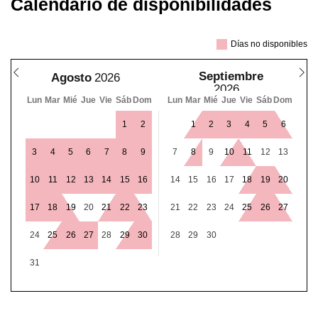
Calendario de disponibilidades
Días no disponibles
Septiembre
Agosto
Lun
Mar
Mié
Jue
Vie
Sáb
Dom
Lun
Mar
Mié
Jue
Vie
Sáb
Dom
1
2
1
2
3
4
5
6
3
4
5
6
7
8
9
7
8
9
10
11
12
13
10
11
12
13
14
15
16
14
15
16
17
18
19
20
17
18
19
20
21
22
23
21
22
23
24
25
26
27
24
25
26
27
28
29
30
28
29
30
31