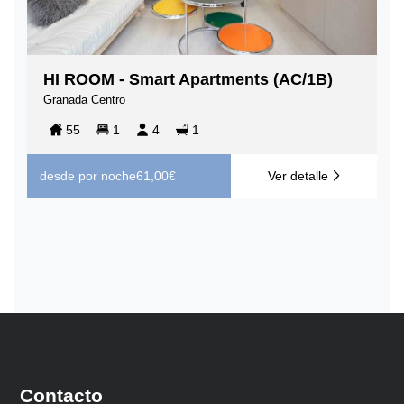
HI ROOM - Smart Apartments (AC/1B)
Granada Centro
55
1
4
1
desde
por noche
61,00€
Ver detalle
Contacto