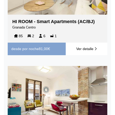
HI ROOM - Smart Apartments (AC/BJ)
Granada Centro
85
2
6
1
desde
por noche
81,00€
Ver detalle