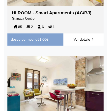
HI ROOM - Smart Apartments (AC/BJ)
Granada Centro
85
2
6
1
desde
por noche
81,00€
Ver detalle