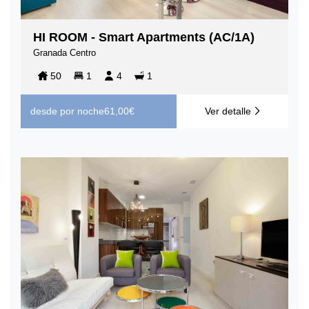
HI ROOM - Smart Apartments (AC/1A)
Granada Centro
50
1
4
1
desde
por noche
61,00€
Ver detalle