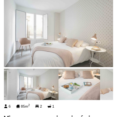
2
6
85m
2
1