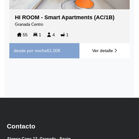
HI ROOM - Smart Apartments (AC/1B)
Granada Centro
55
1
4
1
desde
por noche
61,00€
Ver detalle
Contacto
Alonso Cano 13, Granada · Spain